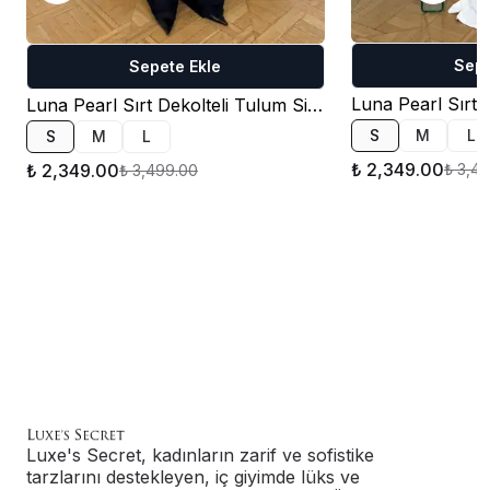
Sepe
Sepete Ekle
Luna Pearl Sırt Dekolteli Tulum Siyah
S
M
L
S
M
L
₺ 2,349.00
₺ 2,349.00
₺ 3,4
₺ 3,499.00
Luxe's Secret, kadınların zarif ve sofistike
tarzlarını destekleyen, iç giyimde lüks ve