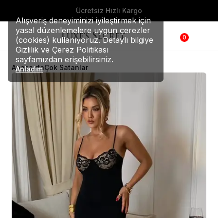
Vade Farksız 3 Taksit
Alışveriş deneyiminizi iyileştirmek için
yasal düzenlemelere uygun çerezler
0
(cookies) kullanıyoruz. Detaylı bilgiye
Gizlilik ve Çerez Politikası
sayfamızdan erişebilirsiniz.
Anasayfa
Çok Satanlar
Anladım