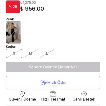
₺ 1,275.00
%25
₺ 956.00
Renk
Beden
S
M
L
Sepete Gelince Haber Ver
Güvenli Ödeme
Hızlı Teslimat
Canlı Destek