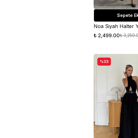
Sepete E
₺ 2,499.00
₺ 3,259.
%33