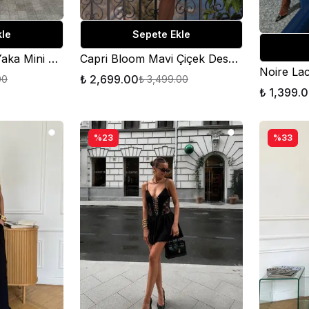
kle
Sepete Ekle
Noa Siyah Halter Yaka Mini Elbise
Capri Bloom Mavi Çiçek Desenli Mini Elbise
₺ 2,699.00
00
₺ 3,499.00
₺ 1,399.
%23
%33