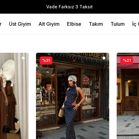
Vade Farksız 3 Taksit
r
Üst Giyim
Alt Giyim
Elbise
Takım
Tulum
İç
%31
%21