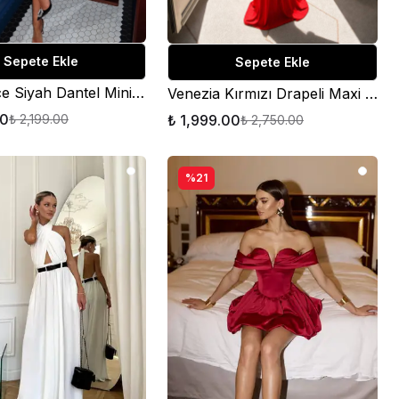
Sepete Ekle
Sepete Ekle
Noire Lace Siyah Dantel Mini Elbise
Venezia Kırmızı Drapeli Maxi Elbise
00
₺ 1,999.00
₺ 2,199.00
₺ 2,750.00
%21