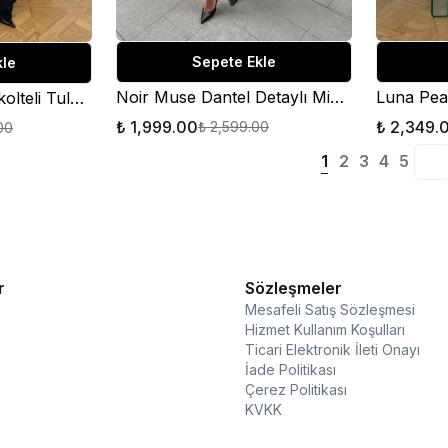
Sepete Ekle
kle
Noir Muse Dantel Detaylı Mini Elbise
Luna Pearl Sırt Dekolteli Tulum Siyah
₺ 1,999.00
₺ 2,349.
₺ 2,599.00
00
1
2
3
4
5
r
Sözleşmeler
Mesafeli Satış Sözleşmesi
Hizmet Kullanım Koşulları
Ticari Elektronik İleti Onayı
İade Politikası
Çerez Politikası
KVKK