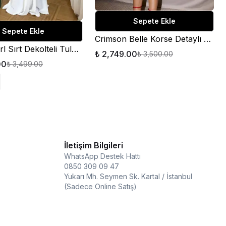
Sepete Ekle
Sepete Ekle
Crimson Belle Korse Detaylı Mini Elbise
Luna Pearl Sırt Dekolteli Tulum Beyaz
₺ 2,749.00
₺ 3,500.00
00
₺ 3,499.00
İletişim Bilgileri
WhatsApp Destek Hattı
0850 309 09 47
Yukarı Mh. Seymen Sk. Kartal / İstanbul
(Sadece Online Satış)