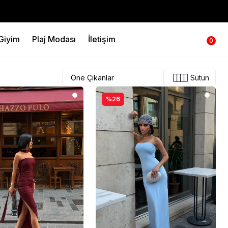
 Giyim
Plaj Modası
İletişim
0
Sütun
%26