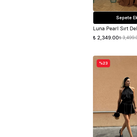
Sepete E
₺ 2,349.00
₺ 3,499.
%23