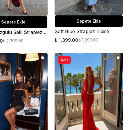
Sepete Ekle
Sepete Ekle
Soft Blue Straplez Elbise
Loren Büzgülü Şallı Straplez Elbise
₺ 1,399.00
₺ 1,899.00
00
₺ 2,399.00
%27