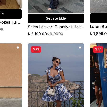
kle
Sepete Ekle
Luna Pearl Sırt Dekolteli Tulum Kahverengi
Solea Lacivert Puantiyeli Halter Yaka Maxi Elbise
00
₺ 1,899.
₺ 2,199.00
₺ 3,199.00
%23
%36