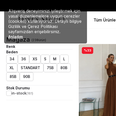
Alışveriş deneyiminizi iyileştirmek için
yasal düzenlemelere uygun çerezler
Tüm Ürünle
(cookies) kullanıyoruz. Detaylı bilgiye
Gizlilik ve Çerez Politikası
sayfamızdan erişebilirsiniz.
Anladım
Mağaza
(
238
ürün
)
Renk
%33
Beden
34
36
XS
S
M
L
XL
STANDART
75B
80B
85B
90B
Stok Durumu
in-stock
(
161
)