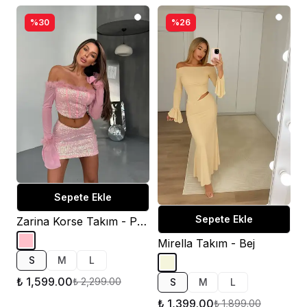
%30
%26
Sepete Ekle
Sepete Ekle
Zarina Korse Takım - Pembe
Mirella Takım - Bej
S
M
L
₺ 1,599.00
₺ 2,299.00
S
M
L
₺ 1,399.00
₺ 1,899.00