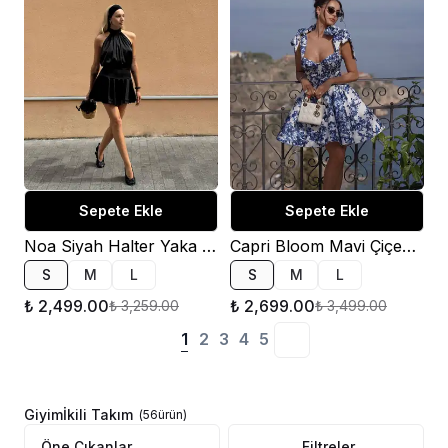
Sepete Ekle
Sepete Ekle
Noa Siyah Halter Yaka Mini Elbise
Capri Bloom Mavi Çiçek Desenli Mini Elbise
S
M
L
S
M
L
₺ 2,499.00
₺ 2,699.00
₺ 3,259.00
₺ 3,499.00
1
2
3
4
5
Giyim
İkili Takım
(
56
ürün
)
Filtreler