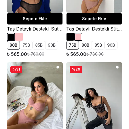
Sepete Ekle
Sepete Ekle
Taş Detaylı Destekli Sütyen Takımı - Siyah
Taş Detaylı Destekli Sütyen Takımı - Pudra
80B
75B
85B
90B
75B
80B
85B
90B
₺ 565.00
₺ 565.00
₺ 780.00
₺ 780.00
%31
%26