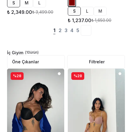
S
M
L
S
L
M
₺ 2,349.00
₺ 3,499.00
₺ 1,237.00
₺ 1,650.00
1
2
3
4
5
İç Giyim
(
10
ürün
)
Filtreler
%28
%28