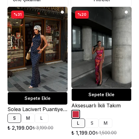
%31
%20
Sepete Ekle
Sepete Ekle
Aksesuarlı İkili Takım
Solea Lacivert Puantiyeli Halter Yaka Maxi Elbise
S
M
L
L
S
M
₺ 2,199.00
₺ 3,199.00
₺ 1,199.00
₺ 1,500.00