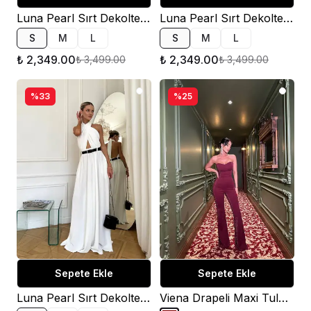
Luna Pearl Sırt Dekolteli Tulum Kahverengi
Luna Pearl Sırt Dekolteli Tulum Siyah
S
M
L
S
M
L
₺ 2,349.00
₺ 2,349.00
₺ 3,499.00
₺ 3,499.00
%33
%25
Sepete Ekle
Sepete Ekle
Luna Pearl Sırt Dekolteli Tulum Beyaz
Viena Drapeli Maxi Tulum - Bordo