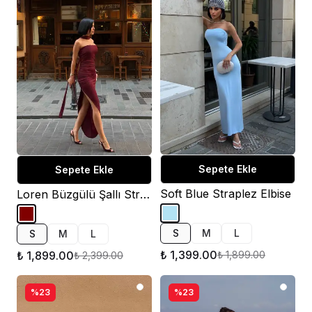
Sepete Ekle
Sepete Ekle
Soft Blue Straplez Elbise
Loren Büzgülü Şallı Straplez Elbise
S
M
L
S
M
L
₺ 1,399.00
₺ 1,899.00
₺ 1,899.00
₺ 2,399.00
%23
%23