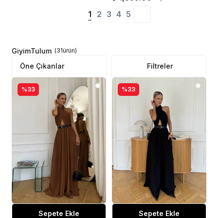
1
2
3
4
5
Giyim
Tulum
(
31
ürün
)
Filtreler
%33
%33
Sepete Ekle
Sepete Ekle