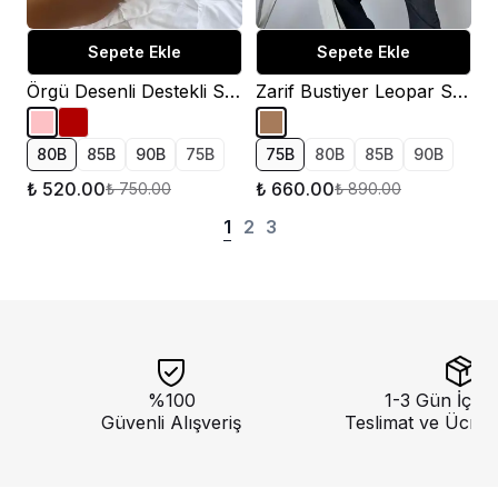
Sepete Ekle
Sepete Ekle
Örgü Desenli Destekli Sütyen Takımı
Zarif Bustiyer Leopar Sütyen Takımı
80B
85B
90B
75B
75B
80B
85B
90B
₺ 520.00
₺ 660.00
₺ 750.00
₺ 890.00
1
2
3
%100
1-3 Gün İçeri
Güvenli Alışveriş
Teslimat ve Ücret