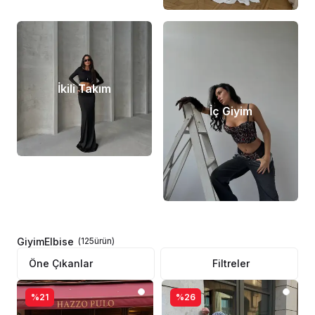
İkili Takım
İç Giyim
Giyim
Elbise
(
125
ürün
)
Filtreler
%21
%26