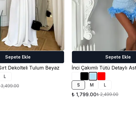
Sepete Ekle
Sepete Ekle
Sırt Dekolteli Tulum Beyaz
L
S
M
L
 3,499.00
₺ 1,799.00
₺ 2,499.00