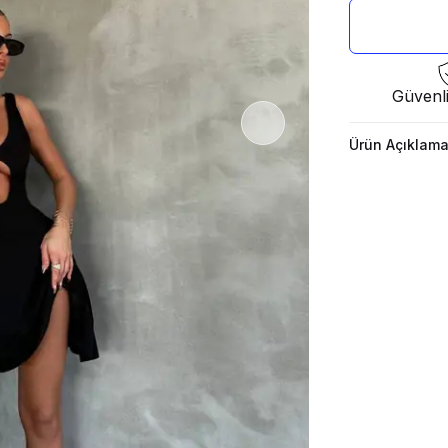
Güvenl
Ürün Açıklama
Luxe's Secret
Elbise ürünü
bekliyor!
Ürün esnek fi
Modelin üzer
Yıkama Talim
Ürünün iç eti