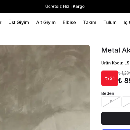
Ücretsiz Hızlı Kargo
r
Üst Giyim
Alt Giyim
Elbise
Takım
Tulum
İç
Metal Ak
Ürün Kodu: L
₺ 1,29
%31
₺ 8
Beden
S