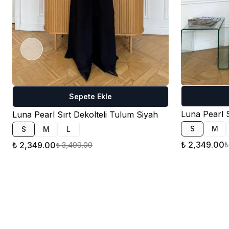
Sepete Ekle
Luna Pearl 
Luna Pearl Sırt Dekolteli Tulum Siyah
S
M
S
M
L
₺ 2,349.00
₺ 2,349.00
₺
₺ 3,499.00