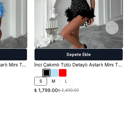
Sepete Ekle
İnci Çakımlı Tütü Detaylı Astarlı Mini Tulum - Bebe Mavi
İnci Çakımlı Tütü Detaylı Astarlı Mini Tulum - Siyah
S
M
L
₺ 1,799.00
₺ 2,499.00