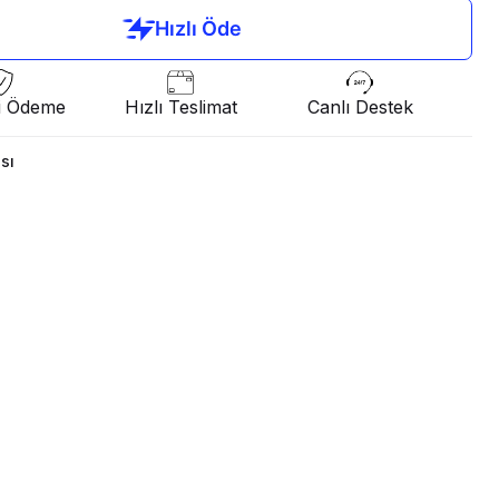
i Ödeme
Hızlı Teslimat
Canlı Destek
sı
'in özel tasarımı Metal Aksesuar Detaylı Kiloş Mini
 Gardırobunuzun olmazsa olmazı olmak için sizi
tilli toparlayıcı crep kumaştan üretilmiştir. Tam kalıptır.
indeki ürün S/36 bedendir.
atı
ket bölümünde gerekli yıkama talimatı yer almaktadır.