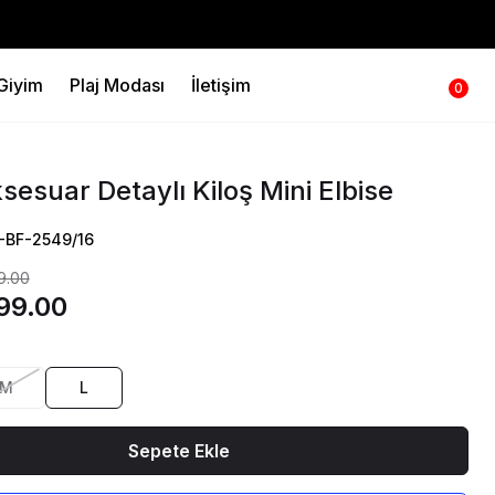
 Giyim
Plaj Modası
İletişim
0
sesuar Detaylı Kiloş Mini Elbise
S-BF-2549/16
9.00
99.00
M
L
Sepete Ekle